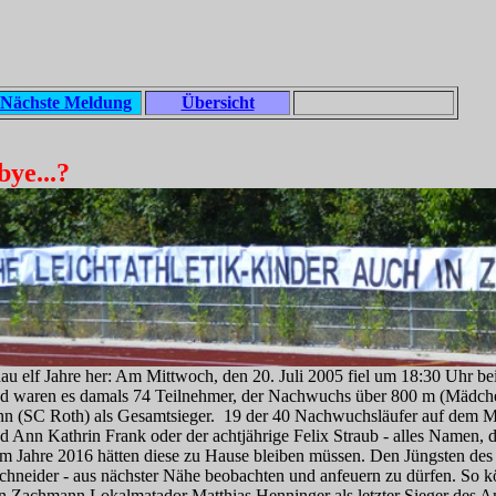
Nächste Meldung
Übersicht
bye...?
u elf Jahre her: Am Mittwoch, den 20. Juli 2005 fiel um 18:30 Uhr be
d waren es damals 74 Teilnehmer, der Nachwuchs über 800 m (Mädchen
 (SC Roth) als Gesamtsieger. 19 der 40 Nachwuchsläufer auf dem Mitt
d Ann Kathrin Frank oder der achtjährige Felix Straub - alles Namen, di
Im Jahre 2016 hätten diese zu Hause bleiben müssen. Den Jüngsten des
hneider - aus nächster Nähe beobachten und anfeuern zu dürfen. So kön
n Zachmann Lokalmatador Matthias Henninger als letzter Sieger des Ans