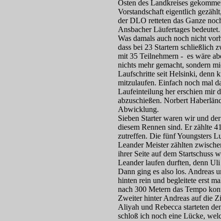
Osten des Landkreises gekommen 
Vorstandschaft eigentlich gezähl
der DLO retteten das Ganze noch
Ansbacher Läufertages bedeutet.
Was damals auch noch nicht vorh
dass bei 23 Startern schließlich
mit 35 Teilnehmern - es wäre abe
nichts mehr gemacht, sondern mi
Laufschritte seit Helsinki, denn 
mitzulaufen. Einfach noch mal d
Laufeinteilung her erschien mir d
abzuschießen. Norbert Haberlände
Abwicklung.
Sieben Starter waren wir und der
diesem Rennen sind. Er zählte 4
zutreffen. Die fünf Youngsters 
Leander Meister zählten zwische
ihrer Seite auf dem Startschuss 
Leander laufen durften, denn Uli
Dann ging es also los. Andreas u
hinten rein und begleitete erst m
nach 300 Metern das Tempo konti
Zweiter hinter Andreas auf die Z
Aliyah und Rebecca starteten de
schloß ich noch eine Lücke, wel