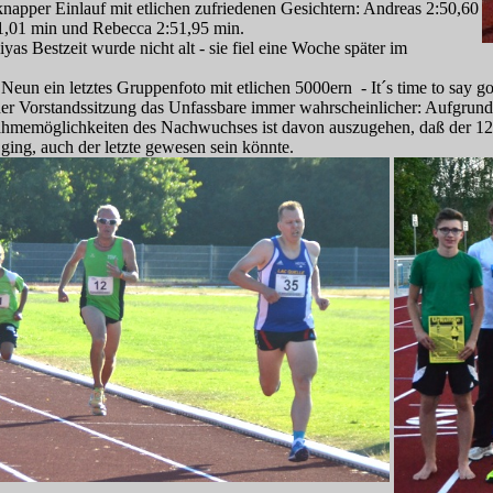
napper Einlauf mit etlichen zufriedenen Gesichtern: Andreas 2:50,60
51,01 min und Rebecca 2:51,95 min.
yas Bestzeit wurde nicht alt - sie fiel eine Woche später im
eun ein letztes Gruppenfoto mit etlichen 5000ern - It´s time to say 
er Vorstandssitzung das Unfassbare immer wahrscheinlicher: Aufgrund
nahmemöglichkeiten des Nachwuchses ist davon auszugehen, daß der 12. 
ing, auch der letzte gewesen sein könnte.