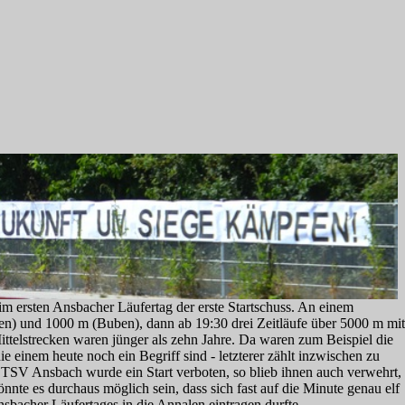
im ersten Ansbacher Läufertag der erste Startschuss. An einem
) und 1000 m (Buben), dann ab 19:30 drei Zeitläufe über 5000 m mit
elstrecken waren jünger als zehn Jahre. Da waren zum Beispiel die
e einem heute noch ein Begriff sind - letzterer zählt inzwischen zu
 TSV Ansbach wurde ein Start verboten, so blieb ihnen auch verwehrt,
nte es durchaus möglich sein, dass sich fast auf die Minute genau elf
bacher Läufertages in die Annalen eintragen durfte.