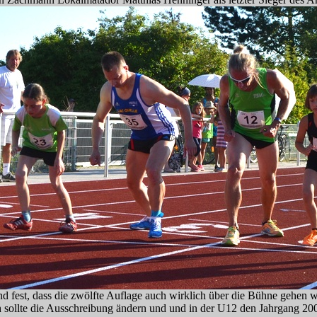
nd fest, dass die zwölfte Auflage auch wirklich über die Bühne gehen 
 ich sollte die Ausschreibung ändern und und in der U12 den Jahrgang