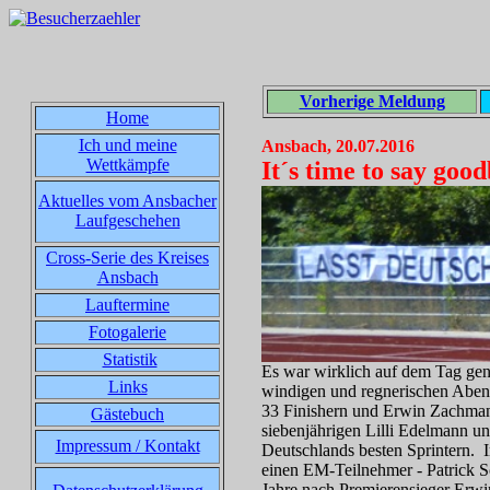
Vorherige Meldung
Home
Ich und meine
Ansbach, 20.07.2016
Wettkämpfe
It´s time to say good
Aktuelles vom Ansbacher
Laufgeschehen
Cross-Serie des Kreises
Ansbach
Lauftermine
Fotogalerie
Statistik
Es war wirklich auf dem Tag gena
Links
windigen und regnerischen Aben
33 Finishern und Erwin Zachmann
Gästebuch
siebenjährigen Lilli Edelmann un
Impressum / Kontakt
Deutschlands besten Sprintern. 
einen EM-Teilnehmer - Patrick Sc
Jahre nach Premierensieger Erwi