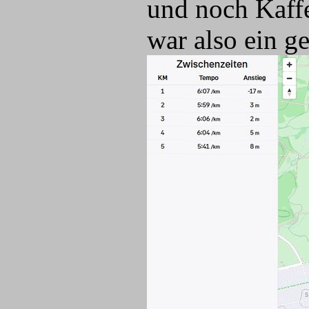
und noch Kaff
war also ein g