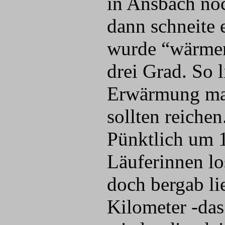
in Ansbach no
dann schneite 
wurde “wärmer
drei Grad. So 
Erwärmung mach
sollten reichen
Pünktlich um 1
Läuferinnen los
doch bergab li
Kilometer -das