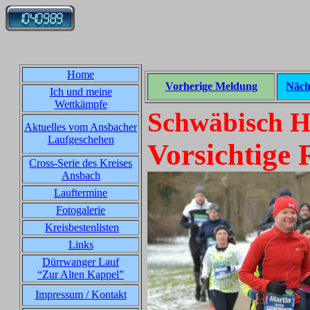
Home
Vorherige Meldung
Näch
Ich und meine
Wettkämpfe
Schwäbisch Ha
Aktuelles vom Ansbacher
Laufgeschehen
Vorsichtige 
Cross-Serie des Kreises
Ansbach
Lauftermine
Fotogalerie
Kreisbestenlisten
Links
Dürrwanger Lauf
“Zur Alten Kappel”
Impressum / Kontakt