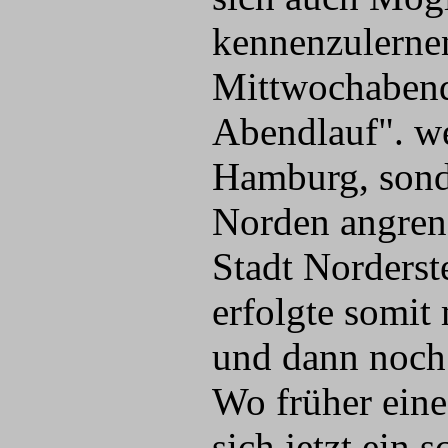
kennenzulerne
Mittwochabend
Abendlauf". we
Hamburg, sonde
Norden angre
Stadt Norderste
erfolgte somit 
und dann noch 
Wo früher eine
sich jetzt ein