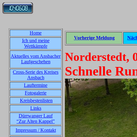
Home
Vorherige Meldung
Näch
Ich und meine
Wettkämpfe
Norderstedt, 
Aktuelles vom Ansbacher
Laufgeschehen
Schnelle Ru
Cross-Serie des Kreises
Ansbach
Lauftermine
Fotogalerie
Kreisbestenlisten
Links
Dürrwanger Lauf
“Zur Alten Kappel”
Impressum / Kontakt