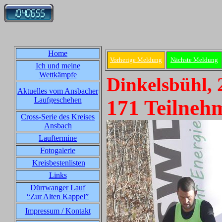
Home
Vorherige Meldung
Nächste Meldung
Ich und meine
Wettkämpfe
Dinkelsbühl, 
Aktuelles vom Ansbacher
Laufgeschehen
171 Teilneh
Cross-Serie des Kreises
Ansbach
Lauftermine
Fotogalerie
Kreisbestenlisten
Links
Dürrwanger Lauf
“Zur Alten Kappel”
Impressum / Kontakt