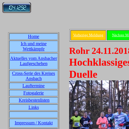
Vorherige Meldung
Nächste M
Home
Ich und meine
Rohr 24.11.201
Wettkämpfe
Aktuelles vom Ansbacher
Hochklassige
Laufgeschehen
Duelle
Cross-Serie des Kreises
Ansbach
Lauftermine
Fotogalerie
Kreisbestenlisten
Links
Impressum / Kontakt