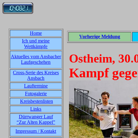
Home
Vorherige Meldung
Ich und meine
Wettkämpfe
Ostheim, 30.
Aktuelles vom Ansbacher
Laufgeschehen
Kampf gegen
Cross-Serie des Kreises
Ansbach
Lauftermine
Fotogalerie
Kreisbestenlisten
Links
Dürrwanger Lauf
“Zur Alten Kappel”
Impressum / Kontakt