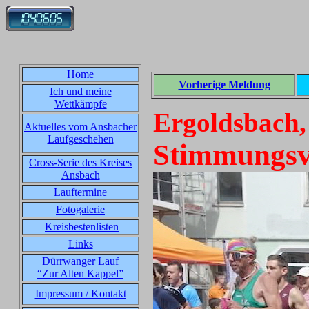
Home
Vorherige Meldung
Ich und meine
Wettkämpfe
Ergoldsbach,
Aktuelles vom Ansbacher
Laufgeschehen
Stimmungsv
Cross-Serie des Kreises
Ansbach
Lauftermine
Fotogalerie
Kreisbestenlisten
Links
Dürrwanger Lauf
“Zur Alten Kappel”
Impressum / Kontakt