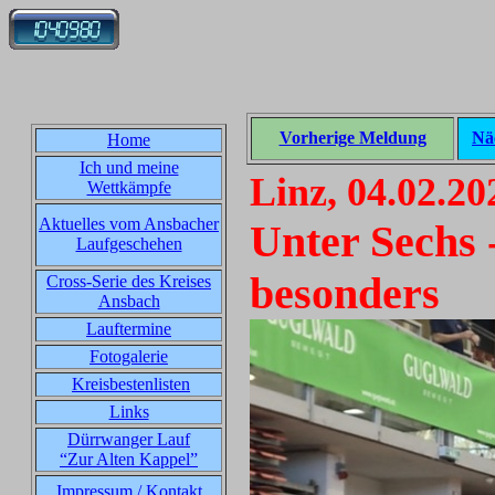
Vorherige Meldung
Nä
Home
Ich und meine
Linz, 04.02.20
Wettkämpfe
Aktuelles vom Ansbacher
Unter Sechs 
Laufgeschehen
besonders
Cross-Serie des Kreises
Ansbach
Lauftermine
Fotogalerie
Kreisbestenlisten
Links
Dürrwanger Lauf
“Zur Alten Kappel”
Impressum / Kontakt