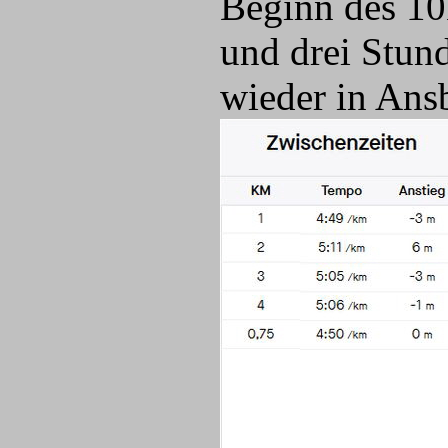
Beginn des 1
und drei Stun
wieder in Ans