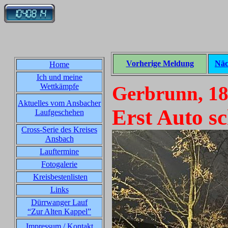
Vorherige Meldung
Näc
Home
Ich und meine
Wettkämpfe
Gerbrunn, 18
Aktuelles vom Ansbacher
Erst Auto sc
Laufgeschehen
Cross-Serie des Kreises
Ansbach
Lauftermine
Fotogalerie
Kreisbestenlisten
Links
Dürrwanger Lauf
“Zur Alten Kappel”
Impressum / Kontakt