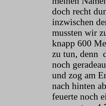
meinen Namen 
doch recht dun
inzwischen de
mussten wir z
knapp 600 Met
zu tun, denn d
noch geradeaus
und zog am En
nach hinten a
feuerte noch e