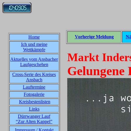
Vorherige Meldung
Nä
Home
Ich und meine
Wettkämpfe
Markt Inders
Aktuelles vom Ansbacher
Laufgeschehen
Gelungene 
Cross-Serie des Kreises
Ansbach
Lauftermine
Fotogalerie
Kreisbestenlisten
Links
Dürrwanger Lauf
“Zur Alten Kappel”
Impressum / Kontakt