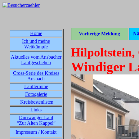
Home
Vorherige Meldung
Nä
Ich und meine
Wettkämpfe
Hilpoltstein,
Aktuelles vom Ansbacher
Windiger L
Laufgeschehen
Cross-Serie des Kreises
Ansbach
Lauftermine
Fotogalerie
Kreisbestenlisten
Links
Dürrwanger Lauf
“Zur Alten Kappel”
Impressum / Kontakt