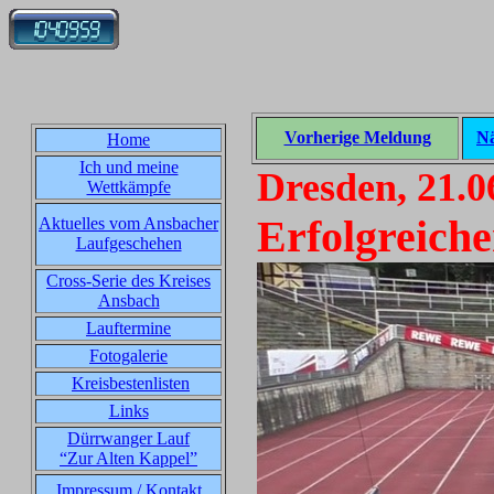
Vorherige Meldung
Nä
Home
Ich und meine
Dresden, 21.0
Wettkämpfe
Erfolgreiche
Aktuelles vom Ansbacher
Laufgeschehen
Cross-Serie des Kreises
Ansbach
Lauftermine
Fotogalerie
Kreisbestenlisten
Links
Dürrwanger Lauf
“Zur Alten Kappel”
Impressum / Kontakt