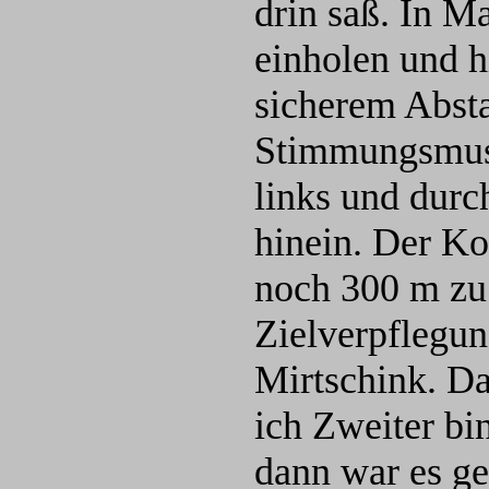
drin saß. In M
einholen und h
sicherem Absta
Stimmungsmusi
links und durc
hinein. Der Ko
noch 300 m zu 
Zielverpflegu
Mirtschink. Da
ich Zweiter bi
dann war es ge