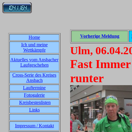
Vorherige Meldung
Home
Ich und meine
Ulm, 06.04.2
Wettkämpfe
Aktuelles vom Ansbacher
Fast Immer 
Laufgeschehen
runter
Cross-Serie des Kreises
Ansbach
Lauftermine
Fotogalerie
Kreisbestenlisten
Links
Impressum / Kontakt