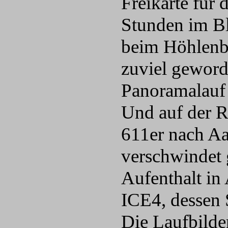
Freikarte für 
Stunden im Bl
beim Höhlenbä
zuviel geword
Panoramalauf 
Und auf der R
611er nach Aa
verschwindet 
Aufenthalt in 
ICE4, dessen 
Die Laufbilde