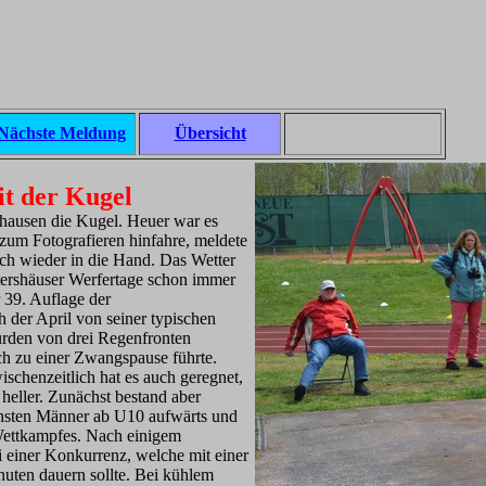
Nächste Meldung
Übersicht
it der Kugel
rshausen die Kugel. Heuer war es
 zum Fotografieren hinfahre, meldete
ch wieder in die Hand. Das Wetter
utershäuser Werfertage schon immer
 39. Auflage der
ch der April von seiner typischen
rden von drei Regenfronten
ch zu einer Zwangspause führte.
ischenzeitlich hat es auch geregnet,
heller. Zunächst bestand aber
chsten Männer ab U10 aufwärts und
Wettkampfes. Nach einigem
 einer Konkurrenz, welche mit einer
ten dauern sollte. Bei kühlem