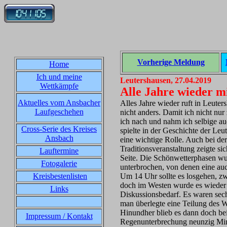
Vorherige Meldung
Home
Ich und meine
Leutershausen, 27.04.2019
Wettkämpfe
Alle Jahre wieder m
Aktuelles vom Ansbacher
Alles Jahre wieder ruft in Leute
Laufgeschehen
nicht anders. Damit ich nicht nur
ich nach und nahm ich selbige au
Cross-Serie des Kreises
spielte in der Geschichte der Le
Ansbach
eine wichtige Rolle. Auch bei der
Traditionsveranstaltung zeigte si
Lauftermine
Seite. Die Schönwetterphasen wu
Fotogalerie
unterbrochen, von denen eine au
Kreisbestenlisten
Um 14 Uhr sollte es losgehen, zw
doch im Westen wurde es wieder 
Links
Diskussionsbedarf. Es waren se
man überlegte eine Teilung des 
Hinundher blieb es dann doch bei
Impressum / Kontakt
Regenunterbrechung neunzig Minu