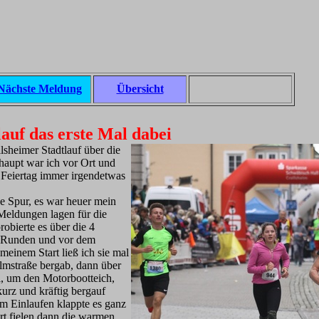
Nächste Meldung
Übersicht
auf das erste Mal dabei
sheimer Stadtlauf über die
aupt war ich vor Ort und
 Feiertag immer irgendetwas
 Spur, es war heuer mein
Meldungen lagen für die
obierte es über die 4
i Runden und vor dem
 meinem Start ließ ich sie mal
elmstraße bergab, dann über
i, um den Motorbootteich,
kurz und kräftig bergauf
em Einlaufen klappte es ganz
rt fielen dann die warmen