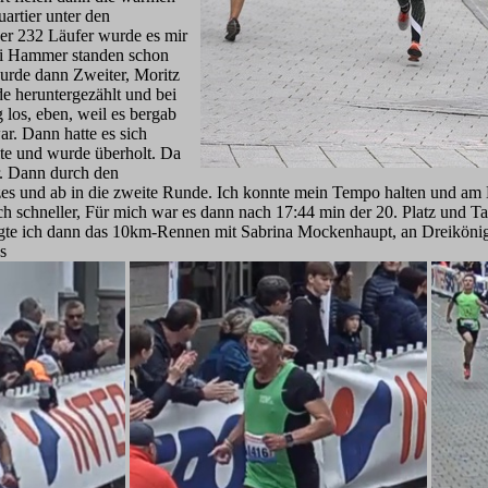
uartier unter den
der 232 Läufer wurde es mir
ai Hammer standen schon
wurde dann Zweiter, Moritz
de heruntergezählt und bei
g los, eben, weil es bergab
ar. Dann hatte es sich
lte und wurde überholt. Da
r. Dann durch den
es und ab in die zweite Runde. Ich konnte mein Tempo halten und am E
h schneller, Für mich war es dann nach 17:44 min der 20. Platz und T
te ich dann das 10km-Rennen mit Sabrina Mockenhaupt, an Dreikönig s
s