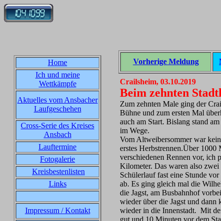
Vorherige Meldung
Home
Ich und meine
Crailsheim, 03.10.2019
Wettkämpfe
Beim zehnten Stadtl
Aktuelles vom Ansbacher
Zum zehnten Male ging der Crail
Laufgeschehen
Bühne und zum ersten Mal überh
auch am Start. Bislang stand am
Cross-Serie des Kreises
im Wege.
Ansbach
Vom Altweibersommer war keine
Lauftermine
erstes Herbstrennen.Über 1000 
verschiedenen Rennen vor, ich pr
Fotogalerie
Kilometer. Das waren also zwe
Kreisbestenlisten
Schülerlauf fast eine Stunde vor
Links
ab. Es ging gleich mal die Wilh
die Jagst, am Busbahnhof vorbe
wieder über die Jagst und dann 
Impressum / Kontakt
wieder in die Innenstadt. Mit d
gut und 10 Minuten vor dem Sta