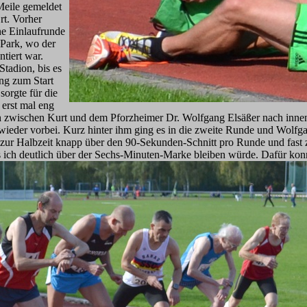
 Meile gemeldet
rt. Vorher
ne Einlaufrunde
Park, wo der
ntiert war.
tadion, bis es
ng zum Start
sorgte für die
erst mal eng
 ich zwischen Kurt und dem Pforzheimer Dr. Wolfgang Elsäßer nach inn
g wieder vorbei. Kurz hinter ihm ging es in die zweite Runde und Wolf
 zur Halbzeit knapp über den 90-Sekunden-Schnitt pro Runde und fast 
s ich deutlich über der Sechs-Minuten-Marke bleiben würde. Dafür kon