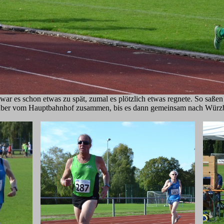
war es schon etwas zu spät, zumal es plötzlich etwas regnete. So saßen
über vom Hauptbahnhof zusammen, bis es dann gemeinsam nach Würzbu