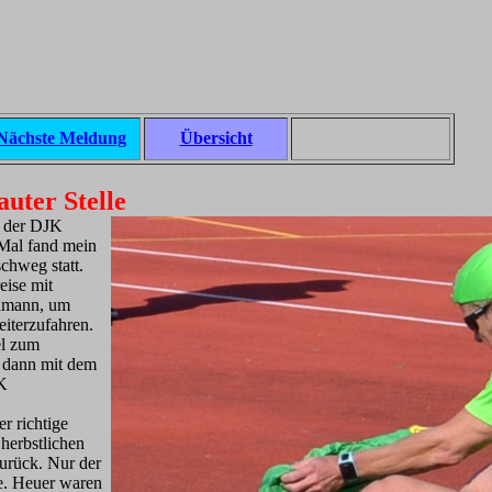
Nächste Meldung
Übersicht
auter Stelle
t der DJK
Mal fand mein
chweg statt.
eise mit
nmann, um
iterzufahren.
l zum
 dann mit dem
K
r richtige
herbstlichen
urück. Nur der
e. Heuer waren