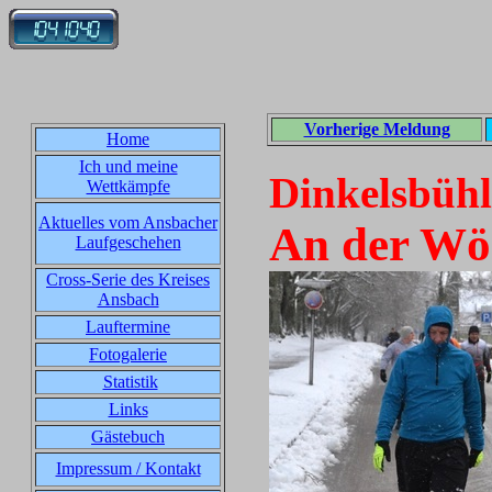
Vorherige Meldung
Home
Ich und meine
Dinkelsbühl
Wettkämpfe
Aktuelles vom Ansbacher
An der Wör
Laufgeschehen
Cross-Serie des Kreises
Ansbach
Lauftermine
Fotogalerie
Statistik
Links
Gästebuch
Impressum / Kontakt