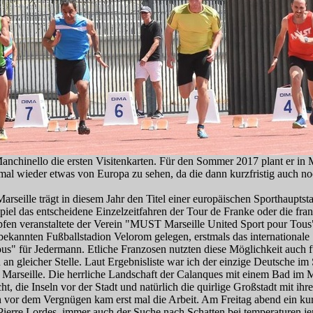
Manchinello die ersten Visitenkarten. Für den Sommer 2017 plant er in 
 mal wieder etwas von Europa zu sehen, da die dann kurzfristig auch n
arseille trägt in diesem Jahr den Titel einer europäischen Sporthauptst
piel das entscheidene Einzelzeitfahren der Tour de Franke oder die fran
fen veranstaltete der Verein "MUST Marseille Unit
ed Sport pour Tous
bekannten Fußballstadion Velorom gelegen, erstmals das internationale
Tous" für Jedermann. Etliche Franzosen nutzten diese Möglichkeit auch f
 an gleicher Stelle. Laut Ergebnisliste war ich der einzige Deutsche im 
Marseille. Die herrliche Landschaft der Calanques mit einem Bad im M
, die Inseln vor der Stadt und natürlich die quirlige Großstadt mit ihr
h vor dem Vergnügen kam erst mal die Arbeit. Am Freitag abend ein ku
ierre Lordes, immer auch der Suche nach Schatten bei temperaturen jen