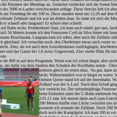
die Premiere des Meetings an. Zunächst versteckte sich die Sonne hin
t des 5000 m-Laufes verschwanden selbige. Diese Strecke ließ ich abe
ch am Vormittag für die 100 m. Diese standen dann um 12:20 auf dem
eifende Zeitläufe und ich war im dritten dran. So hatte ich nich die Mög
t er schnell oder langsam? Er schoss eher schnell.
auf Bahn sechs. Problemloser Start, ich kam auch relativ gut raus, fan
 Nach 50 Metern konnte ich den Franzosen Cyril da Silva hinter mir lass
ouane Bouchauata. Langsam kam ich näher, aber auch die Ziellinie nähe
wir gleichauf. Ich versuchte noch, den Oberkörper etwas nach vorne z
 nicht. Aber, als wir nach dem Ausrollenlassen zurückgingen, leuchteten
ner und das Ganze bei 1,6 m/sec Gegenwind. Also vierter Platz für mic
esau.
nn die 800 m auf dem Programm. Warm war ich schon längst, aber nich
zige, der dafür vor dem Stadion den Schatten der Hochbahn nutzte. Üb
anderen gleich im ersten dran. Na gut, dann ist 
nicht. Wahrscheinlich war es längst zu warm.
M
christos Quose stand ich auf der Innenbahn. Was 
Zeitlauf war der A-Lauf. Nach dem Schuß ging
wie verrückt los. Der siebzehnjährige Franzo
beim Einlaufen unter der U-Bahn mehrmals bege
2:01,21 min. Ich musste dann auch zum Griech
200 Metern klaffte eine Lücke zwischen uns u
passierte ich erstmals die Ziellinie. Doch 200
doch noch der Kampfgeist. Ich kam 100 m vor