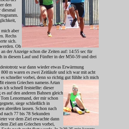
ter den
r diesmal
 Programm.
lichkeit,
d mich aber
en. Rechs
rte sich.
u werden. Ob
 an der Anzeige schon die Zeiten auf: 14:55 sec für
h in diesem Lauf und Fünfter in der M50-59 und drei
tdestotrotz war dann wieder etwas Erwärmung
er 800 m waren es zwei Z
eitläufe und ich war mit acht
es schneller vorbei, denn so richtig gut fühlte ich mich
it einem Griechen namens Artan
ich schnell feststellte: dieser
 es auf den anderen Bahnen gleich
se Tom Lenormand, der mir schon
gnete, siege schließlich in
en abreißen lassen. Schon nach
nd nach 77 bis 78 Sekunden
 Meter vor dem Ziel erwachte dann
 dem Ziel am Griechen vorbei,