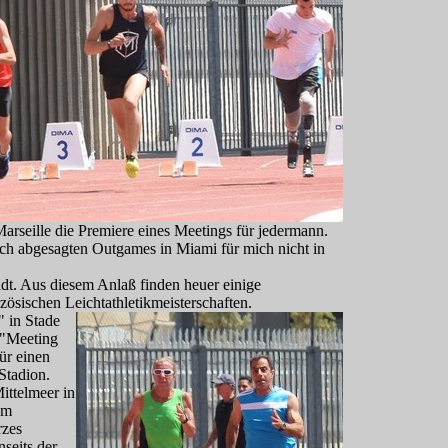
Marseille die Premiere eines Meetings für jedermann.
och abgesagten Outgames in Miami für mich nicht in
adt. Aus diesem Anlaß finden heuer einige
zösischen Leichtathletikmeisterschaften.
" in Stade
 "Meeting
ür einen
Stadion.
ittelmeer in
em
rzes
seits der