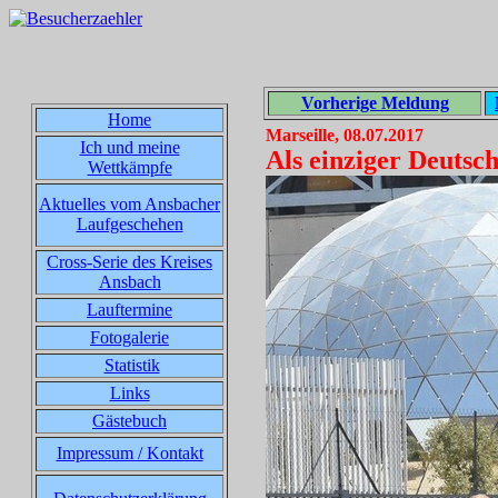
Vorherige Meldung
Home
Marseille, 08.07.2017
Ich und meine
Als einziger Deutsc
Wettkämpfe
Aktuelles vom Ansbacher
Laufgeschehen
Cross-Serie des Kreises
Ansbach
Lauftermine
Fotogalerie
Statistik
Links
Gästebuch
Impressum / Kontakt