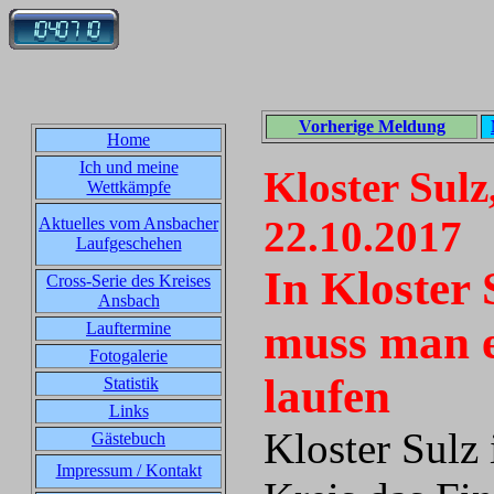
Vorherige Meldung
Home
Ich und meine
Kloster Sulz
Wettkämpfe
22.10.2017
Aktuelles vom Ansbacher
Laufgeschehen
In Kloster 
Cross-Serie des Kreises
Ansbach
muss man e
Lauftermine
Fotogalerie
laufen
Statistik
Links
Kloster Sulz 
Gästebuch
Impressum / Kontakt