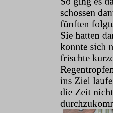
So ging es d
schossen dan
fünften fol
Sie hatten d
konnte sich n
frischte kurz
Regentropfen,
ins Ziel lau
die Zeit nich
durchzukomme