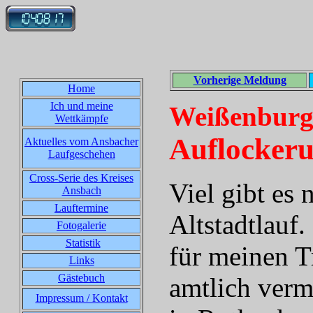
Vorherige Meldung
Home
Ich und meine
Weißenburg,
Wettkämpfe
Auflocker
Aktuelles vom Ansbacher
Laufgeschehen
Cross-Serie des Kreises
Viel gibt es
Ansbach
Lauftermine
Altstadtlauf
Fotogalerie
Statistik
für meinen T
Links
Gästebuch
amtlich verm
Impressum / Kontakt