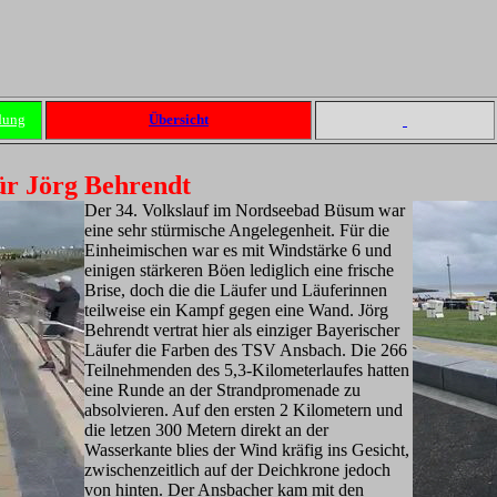
dung
Übersicht
ür Jörg Behrendt
Der 34. Volkslauf im Nordseebad Büsum war
eine sehr stürmische Angelegenheit. Für die
Einheimischen war es mit Windstärke 6 und
einigen stärkeren Böen lediglich eine frische
Brise, doch die die Läufer und Läuferinnen
teilweise ein Kampf gegen eine Wand. Jörg
Behrendt vertrat hier als einziger Bayerischer
Läufer die Farben des TSV Ansbach. Die 266
Teilnehmenden des 5,3-Kilometerlaufes hatten
eine Runde an der Strandpromenade zu
absolvieren. Auf den ersten 2 Kilometern und
die letzen 300 Metern direkt an der
Wasserkante blies der Wind kräfig ins Gesicht,
zwischenzeitlich auf der Deichkrone jedoch
von hinten. Der Ansbacher kam mit den