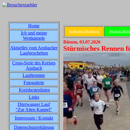
Home
Vorherige Meldung
Nächste Mel
Ich und meine
Wettkämpfe
Büsum, 03.07.2026
Stürmisches Rennen f
Aktuelles vom Ansbacher
Laufgeschehen
Cross-Serie des Kreises
Ansbach
Lauftermine
Fotogalerie
Kreisbestenlisten
Links
Dürrwanger Lauf
“Zur Alten Kappel”
Impressum / Kontakt
Datenschutzerklärung