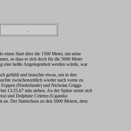
 einen Start über die 1500 Meter, um seine
mmen, so dass er sich doch für die 5000 Meter
ntag eine heiße Angelegenheit werden würde, war
sch gefühlt und brauchte etwas, um in den
uchte zwischenzeitlich wieder nach vorne zu
ke Foppen (Niederlande) und Nicholas Griggs
ei 13:25,67 min stehen. An der Spitze setzte sich
rea) und Dolphine Celemo (Uganda)
t an. Der Startschuss zu den 5000 Metern, dem