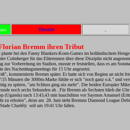
dung
Übersicht
 Florian Bremm ihren Tribut
) plante bei den Fanny Blankers-Koen-Games im holländischem Hengelo
 der Colmberger für das Eliterennen über diese Disziplin nicht angeno
ag zur Vorbereitung im Stadion, musste er feststellen, dass es am Son
plin des Nachmittagsmeetings für 15 Uhr angesetzt.
eiß", kommentierte Bremm später. Er hatte sich von Beginn an nicht fri
55 Minuten die 3000m-Marke fühlte er sich "noch ganz o.k." und vers
chtig zu spüren, "am Schluss ging nix mehr". Die beiden Europäer Mi
runde noch sechs Sekunden ab . Für Bremm als Sechsten blieb die Uhr b
op (Uganda) nach 13:43,43 min hauchdünn vor Saymon Amanuel (Erit
 geht zu erholen", denn am 28. Juni steht Bremms Diamond League Debü
 Stade Charléty soll um 19:41 Uhr fallen.