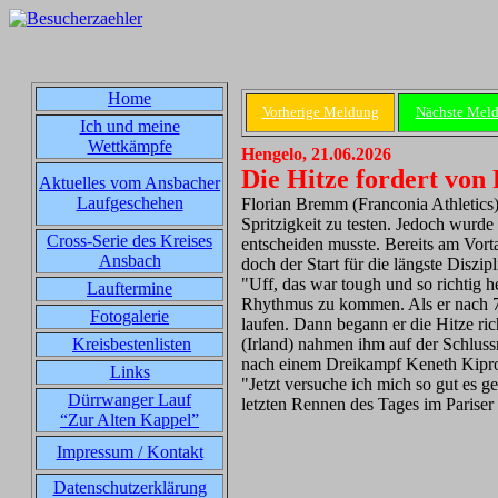
Home
Vorherige Meldung
Nächste Mel
Ich und meine
Wettkämpfe
Hengelo, 21.06.2026
Die Hitze fordert von
Aktuelles vom Ansbacher
Laufgeschehen
Florian Bremm (Franconia Athletics
Spritzigkeit zu testen. Jedoch wurde
Cross-Serie des Kreises
entscheiden musste. Bereits am Vort
Ansbach
doch der Start für die längste Diszi
"Uff, das war tough und so richtig h
Lauftermine
Rhythmus zu kommen. Als er nach 7:
Fotogalerie
laufen. Dann begann er die Hitze ri
Kreisbestenlisten
(Irland) nahmen ihm auf der Schluss
nach einem Dreikampf Keneth Kipr
Links
"Jetzt versuche ich mich so gut es
Dürrwanger Lauf
letzten Rennen des Tages im Pariser
“Zur Alten Kappel”
Impressum / Kontakt
Datenschutzerklärung