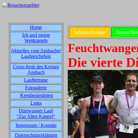
Home
Vorherige Meldung
Nächste Mel
Ich und meine
Wettkämpfe
Feuchtwangen
Aktuelles vom Ansbacher
Laufgeschehen
Die vierte D
Cross-Serie des Kreises
Ansbach
Lauftermine
Fotogalerie
Kreisbestenlisten
Links
Dürrwanger Lauf
“Zur Alten Kappel”
Impressum / Kontakt
Datenschutzerklärung