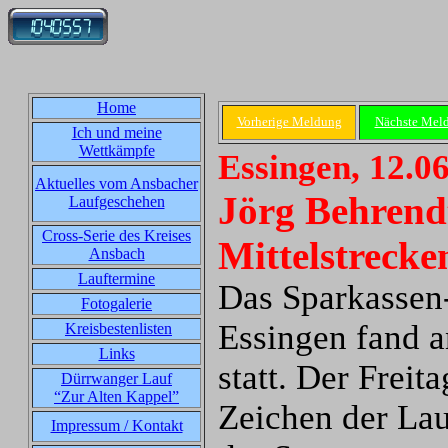
Home
Vorherige Meldung
Nächste Mel
Ich und meine
Wettkämpfe
Essingen, 12.0
Aktuelles vom Ansbacher
Jörg Behrendt
Laufgeschehen
Cross-Serie des Kreises
Mittelstrecke
Ansbach
Lauftermine
Das Sparkassen
Fotogalerie
Essingen fand 
Kreisbestenlisten
Links
statt. Der Freit
Dürrwanger Lauf
“Zur Alten Kappel”
Zeichen der La
Impressum / Kontakt