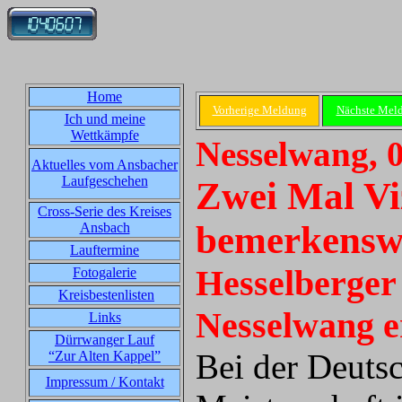
Home
Vorherige Meldung
Nächste Mel
Ich und meine
Wettkämpfe
Nesselwang, 0
Aktuelles vom Ansbacher
Laufgeschehen
Zwei Mal Vi
Cross-Serie des Kreises
bemerkenswe
Ansbach
Lauftermine
Hesselberger
Fotogalerie
Kreisbestenlisten
Nesselwang e
Links
Dürrwanger Lauf
Bei der Deutsc
“Zur Alten Kappel”
Impressum / Kontakt