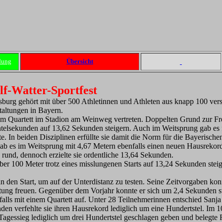
dung
Übersicht
f-Watter-Sportfest
sburg gehört mit über 500 Athletinnen und Athleten aus knapp 100 ve
taltungen in Bayern.
m Quartett im Stadion am Weinweg vertreten. Doppelten Grund zur Fre
telsekunden auf 13,62 Sekunden steigern. Auch im Weitsprung gab es fü
e. In beiden Disziplinen erfüllte sie damit die Norm für die Bayerische
b es im Weitsprung mit 4,67 Metern ebenfalls einen neuen Hausrekord,
z rund, dennoch erzielte sie ordentliche 13,64 Sekunden.
r 100 Meter trotz eines misslungenen Starts auf 13,24 Sekunden steige
 den Start, um auf der Unterdistanz zu testen. Seine Zeitvorgaben kon
stung freuen. Gegenüber dem Vorjahr konnte er sich um 2,4 Sekunden s
lls mit einem Quartett auf. Unter 28 Teilnehmerinnen entschied Sanja
den verfehlte sie ihren Hausrekord lediglich um eine Hundertstel. Im 
agessieg lediglich um drei Hundertstel geschlagen geben und belegte