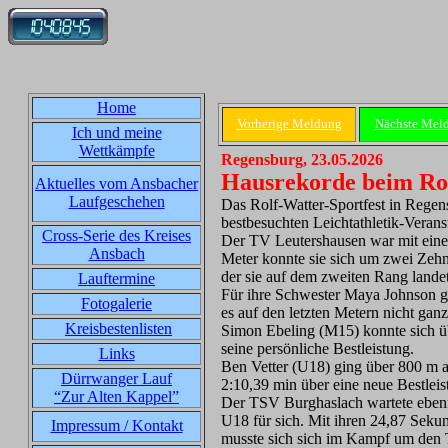
Home
Vorherige Meldung
Nächste Mel
Ich und meine
Wettkämpfe
Regensburg, 23.05.2026
Hausrekorde beim Rol
Aktuelles vom Ansbacher
Laufgeschehen
Das Rolf-Watter-Sportfest in Regen
bestbesuchten Leichtathletik-Verans
Cross-Serie des Kreises
Der TV Leutershausen war mit eine
Ansbach
Meter konnte sie sich um zwei Zehn
der sie auf dem zweiten Rang landet
Lauftermine
Für ihre Schwester Maya Johnson ga
Fotogalerie
es auf den letzten Metern nicht gan
Kreisbestenlisten
Simon Ebeling (M15) konnte sich übe
seine persönliche Bestleistung.
Links
Ben Vetter (U18) ging über 800 m an
Dürrwanger Lauf
2:10,39 min über eine neue Bestlei
“Zur Alten Kappel”
Der TSV Burghaslach wartete ebenfa
U18 für sich. Mit ihren 24,87 Sekun
Impressum / Kontakt
musste sich sich im Kampf um den T