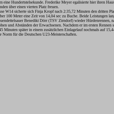
m eine Hundertstelsekunde. Frederike Meyer egalisierte hier ihren H
den über einen vierten Platz freuen.
se W14 sicherte sich Finja Kropf nach 2:35,72 Minuten den dritten Pl
ber 100 Meter eine Zeit von 14,04 sec zu Buche. Beide Leistungen la
 Neuendettelsauer Benedikt Dörr (TSV Zirndorf) wieder Hürdenrennen, n
hen und Abständen der Erwachsenen. Nachdem er im ersten Rennen sich
h 45 Minuten später in einem zusätzlichen Einlagelauf nochmals auf 15,
ie Norm für die Deutschen U23-Meisterschaften.