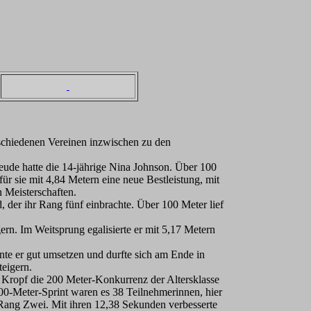
rschiedenen Vereinen inzwischen zu den
ude hatte die 14-jährige Nina Johnson. Über 100
r sie mit 4,84 Metern eine neue Bestleistung, mit
n Meisterschaften.
 der ihr Rang fünf einbrachte. Über 100 Meter lief
rn. Im Weitsprung egalisierte er mit 5,17 Metern
nte er gut umsetzen und durfte sich am Ende in
teigern.
 Kropf die 200 Meter-Konkurrenz der Altersklasse
100-Meter-Sprint waren es 38 Teilnehmerinnen, hier
 Rang Zwei. Mit ihren 12,38 Sekunden verbesserte