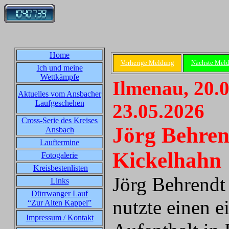
Home
Vorherige Meldung
Nächste Mel
Ich und meine
Wettkämpfe
Ilmenau, 20.0
Aktuelles vom Ansbacher
Laufgeschehen
23.05.2026
Cross-Serie des Kreises
Jörg Behren
Ansbach
Lauftermine
Kickelhahn
Fotogalerie
Kreisbestenlisten
Jörg Behrend
Links
Dürrwanger Lauf
nutzte einen 
“Zur Alten Kappel”
Impressum / Kontakt