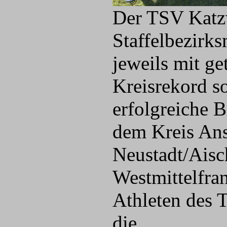
Der TSV Katzw
Staffelbezirks
jeweils mit g
Kreisrekord so
erfolgreiche 
dem Kreis Ans
Neustadt/Aisch
Westmittelfra
Athleten des
die