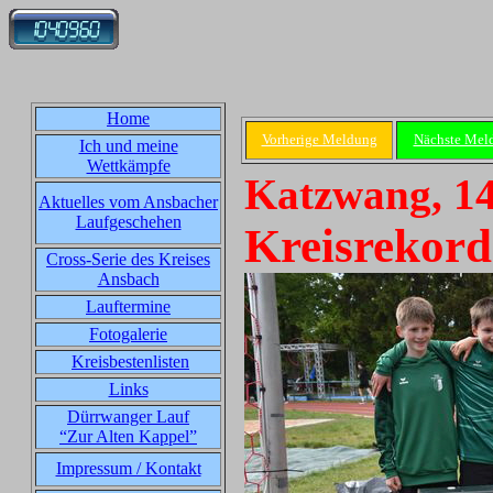
Home
Vorherige Meldung
Nächste Mel
Ich und meine
Wettkämpfe
Katzwang, 14
Aktuelles vom Ansbacher
Laufgeschehen
Kreisrekord 
Cross-Serie des Kreises
Ansbach
Lauftermine
Fotogalerie
Kreisbestenlisten
Links
Dürrwanger Lauf
“Zur Alten Kappel”
Impressum / Kontakt