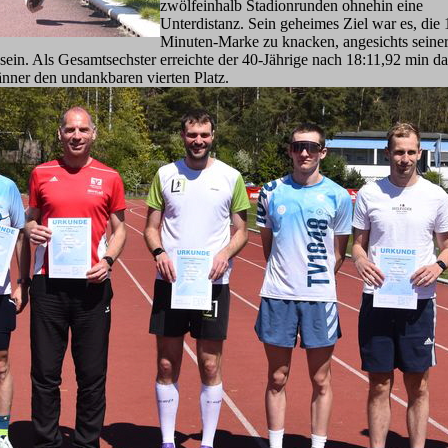
zwölfeinhalb Stadionrunden ohnehin eine
Unterdistanz. Sein geheimes Ziel war es, die 
Minuten-Marke zu knacken, angesichts seiner 
 sein. Als Gesamtsechster erreichte der 40-Jährige nach 18:11,92 min da
nner den undankbaren vierten Platz.