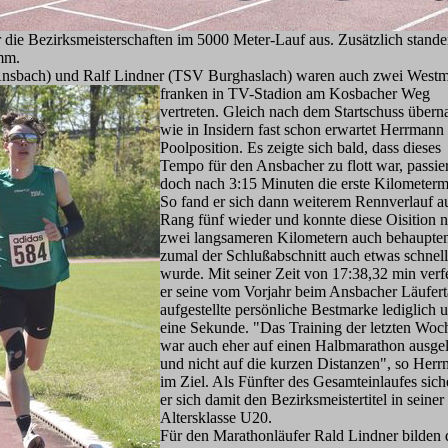
die Bezirksmeisterschaften im 5000 Meter-Lauf aus. Zusätzlich standen
mm.
nsbach) und Ralf Lindner (TSV Burghaslach) waren auch zwei Westmi
franken in TV-Stadion am K
osbacher Weg
vertreten. Gleich nach dem Startschuss über
wie in Insidern fast schon erwartet Herrmann 
Poolposition. Es zeigte sich bald, dass dieses
Tempo für den Ansbacher zu flott war, passier
doch nach 3:15 Minuten die erste Kilometerm
So fand er sich dann weiterem Rennverlauf a
Rang fünf wieder und konnte diese Oisition 
zwei langsameren Kilometern auch behaupte
zumal der Schlußabschnitt auch etwas schnell
wurde. Mit seiner Zeit von 17:38,32 min verf
er seine vom Vorjahr beim Ansbacher Läufer
aufgestellte persönliche Bestmarke lediglich 
eine Sekunde. "Das Training der letzten Woc
war auch eher auf einen Halbmarathon ausgel
und nicht auf die kurzen Distanzen", so Her
im Ziel. Als Fünfter des Gesamteinlaufes sich
er sich damit den Bezirksmeistertitel in seiner
Altersklasse U20.
Für den Marathonläufer Rald Lindner bilden 