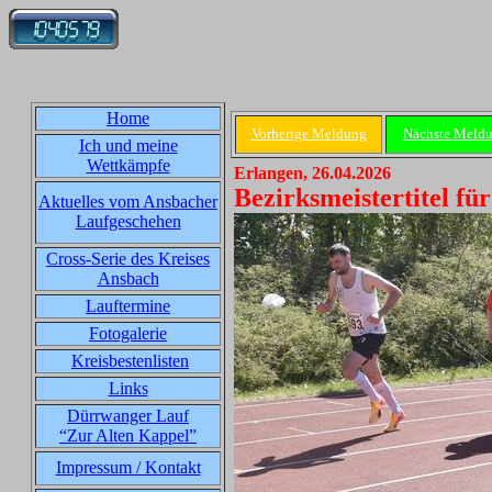
Home
Vorherige Meldung
Nächste Meld
Ich und meine
Wettkämpfe
Erlangen, 26.04.2026
Bezirksmeistertitel f
Aktuelles vom Ansbacher
Laufgeschehen
Cross-Serie des Kreises
Ansbach
Lauftermine
Fotogalerie
Kreisbestenlisten
Links
Dürrwanger Lauf
“Zur Alten Kappel”
Impressum / Kontakt