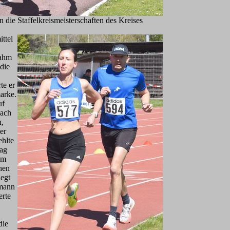
 die Staffelkreismeisterschaften des Kreises
ttel
nahm
die
te er
arke.
uf
nach
n,
er
ehlte
tag
um
hen
egt
rmann
erte
die