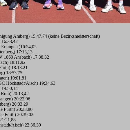
nigung Amberg) 15:47,74 (keine Bezirksmeisterschaft)
) 16:33,42
Erlangen )16:54,05
ltenberg) 17:13,13
SV 1860 Ansbach) 17:38,32
lach) 18:11,92
Fürth) 18:13,21
rg) 18:53,75
ngen) 19:01,81
SC Höchstadt/Aisch) 19:34,63
) 19:50,14
8 Roth) 20:13,42
angen) 20:22,96
enberg) 20:33,29
e Fürth) 20:38,80
le Fürth) 20:39,02
 21:21,88
stadt/Aisch) 22:36,30