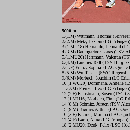
5000 m
1.(1.M) Wittmann, Thomas (Skiverei
2.(2.M) Metz, Bastian (LG Erlangen
3.(1.MU18) Hernando, Leonard (LG 
4.(3.M) Baumgartner, Jonas (TSV A
5.(1.MU20) Herrmann, Valentin (T
6.(4.M) Lindner, Ralf (TSV Burghas
7.(1.F) Franz, Sophia (LAC Quelle 
8.(5.M) Wulff, Jens (SWC Regensbu
9.(6.M) Morbach, Joachim (LG Erla
10.(1.WU20) Dommann, Annelie (L
11.(7.M) Frenzel, Leo (LG Erlangen
12.(2.F) Kunstmann, Susen (TSG 0
13.(1.MU16) Morbach, Finn (LG Erl
14.(8.M) Schmitz, Jürgen (TSV Alt
15.(9.M) Kramer, Arthur (LAC Quell
16.(3.F) Kramer, Martina (LAC Quel
17.(4.F) Barth, Anna (LG Erlangen)
18.(2.MU20) Denk, Felix (LSC Höch