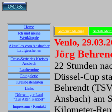
Home
Vorherige Meldung
Nächste Meld
Ich und meine
Wettkämpfe
Venlo, 29.03.
Aktuelles vom Ansbacher
Jörg Behrend
Laufgeschehen
Cross-Serie des Kreises
22 Stunden n
Ansbach
Lauftermine
Düssel-Cup sta
Fotogalerie
Kreisbestenlisten
Behrendt (TSV
Links
Dürrwanger Lauf
Ansbach) am St
“Zur Alten Kappel”
Impressum / Kontakt
Kilometer-Ren