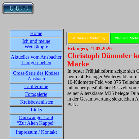
Home
Vorherige Meldung
Nächste Meld
Ich und meine
Wettkämpfe
E
rlangen, 21.03.2026
Christoph Dümmler kn
Aktuelles vom Ansbacher
Laufgeschehen
Marke
In bester Frühjahrsform zeigte sic
Cross-Serie des Kreises
beim 24. Erlanger Winterwaldlauf d
Ansbach
10-Kilometer-Feld von 375 Teilnehm
Lauftermine
mit neuer persönlicher Bestzeit von 3
seiner Altersklasse M35 belegte Düm
Fotogalerie
in der Gesamtwertung siegreichen 
Kreisbestenlisten
Platz.
Links
Dürrwanger Lauf
“Zur Alten Kappel”
Impressum / Kontakt