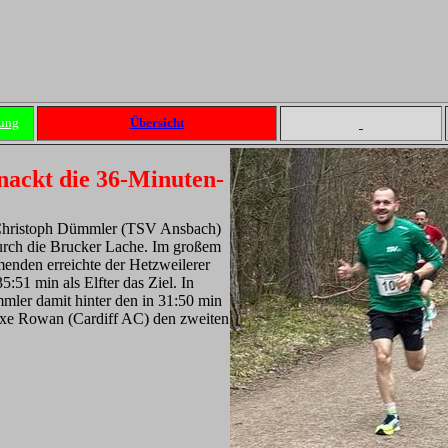
ung
Übersicht
ackt die 36-Minuten-
h Christoph Dümmler (TSV Ansbach)
urch die Brucker Lache. Im großem
enden erreichte der Hetzweilerer
5:51 min als Elfter das Ziel. In
mler damit hinter den in 31:50 min
Axe Rowan (Cardiff AC) den zweiten