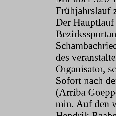
Frühjahrslauf 
Der Hauptlauf 
Bezirkssportan
Schambachried
des veranstalt
Organisator, s
Sofort nach de
(Arriba Goeppe
min. Auf den w
Hendrik Raabe