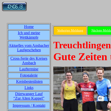
Home
Vorherige Meldung
Nächste Meld
Ich und meine
Wettkämpfe
Treuchtlingen
Aktuelles vom Ansbacher
Laufgeschehen
Gute Zeiten
Cross-Serie des Kreises
Ansbach
Lauftermine
Fotogalerie
Kreisbestenlisten
Links
Dürrwanger Lauf
“Zur Alten Kappel”
Impressum / Kontakt