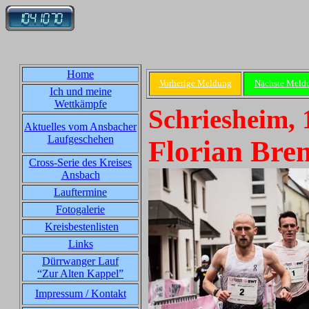
Home
Vorherige Meldung
Nächste Meld
Ich und meine
Wettkämpfe
Schriesheim, 
Aktuelles vom Ansbacher
Laufgeschehen
Florian Bre
Cross-Serie des Kreises
Ansbach
Lauftermine
Fotogalerie
Kreisbestenlisten
Links
Dürrwanger Lauf
“Zur Alten Kappel”
Impressum / Kontakt