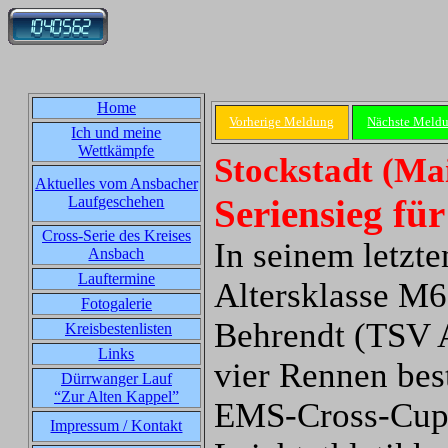
Home
Vorherige Meldung
Nächste Meld
Ich und meine
Wettkämpfe
Stockstadt (Mai
Aktuelles vom Ansbacher
Seriensieg fü
Laufgeschehen
Cross-Serie des Kreises
In seinem letzte
Ansbach
Lauftermine
Altersklasse M6
Fotogalerie
Behrendt (TSV 
Kreisbestenlisten
Links
vier Rennen bes
Dürrwanger Lauf
“Zur Alten Kappel”
EMS-Cross-Cup
Impressum / Kontakt