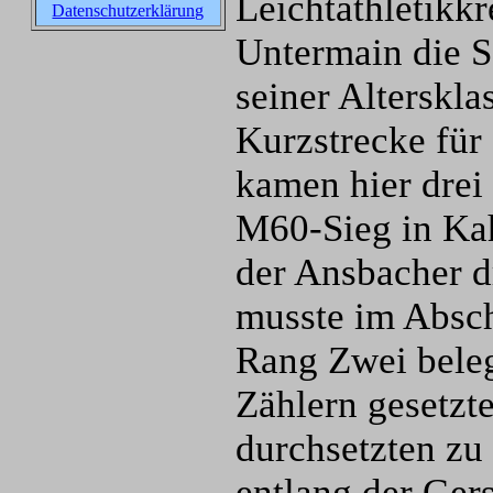
Leichtathletikkr
Datenschutzerklärung
Untermain die 
seiner Alterskla
Kurzstrecke für
kamen hier drei
M60-Sieg in Kah
der Ansbacher d
musste im Absch
Rang Zwei beleg
Zählern gesetzt
durchsetzten zu
entlang der Ger