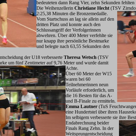
bedeuteten dann Rang Vier, zehn Sekunden fehlte
Die Weihenzellerin
Christiane Hecht
(TSV Zirndor
2:25,38 Minuten die Bronzem
edaille.
Vom Startschuss an lag sie allein auf den
dritten Platz und konnte auch den
Schlussangriff der Verfolgerinnen
abwehren. Über 400 Meter verfehlte sie
nur knapp ihre persönliche Bestmarke
und belegte nach 63,55 Sekunden den
entscheidung der U18 verbesserte
Theresa Wetsch
(TSV
arke um fünf Zentimeter auf 9,76 Meter und wurde damit
Achte.
Über 60 Meter der W15
waren bei 60
Teilnehmerinnen neun
Vorläufe erforderlich, um
die 16 Besten für das A-
und B-Finale zu ermitteln.
Emma Lautner
(TuS Feuchtwangen) 
eine Hundertstel über ihren Hausreko
Im selbigem verbesserte sie ihre Be
Endabrechnung beider
Finals Rang Zehn. In der
Weitsprungentscheidung