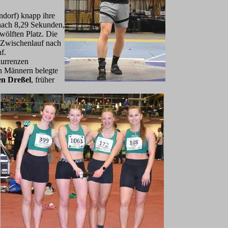
dorf) knapp ihre
 nach 8,29 Sekunden,
wölften Platz. Die
m Zwischenlauf nach
f.
kurrenzen
en Männern belegte
n Dreßel
, früher