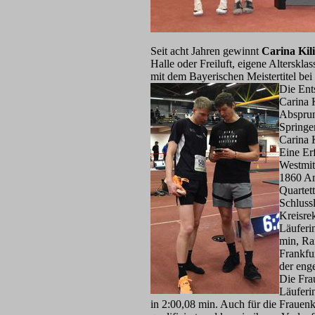
Seit acht Jahren gewinnt
Carina Kil
Halle oder Freiluft, eigene Alterskla
mit dem Bayerischen Meistertitel bei
Die Ent
Carina K
Absprun
Springe
Carina 
Eine Er
Westmit
1860 An
Quartett
Schluss
Kreisre
Läuferi
min, Ra
Frankfu
der eng
Die Fra
Läufer
in 2:00,08 min. Auch für die Frauen