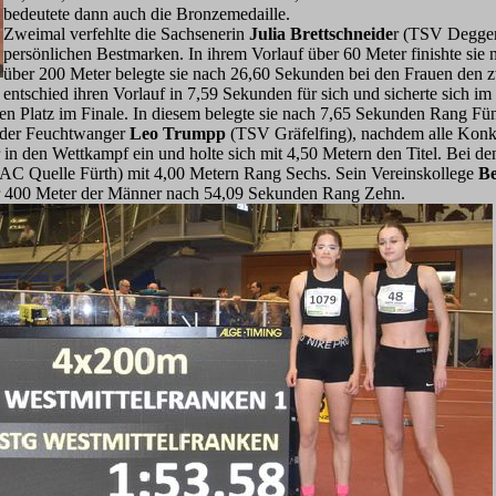
bedeutete dann auch die Bronzemedaille.
Zweimal verfehlte die Sachsenerin
Julia Brettschneide
r (TSV Deggen
persönlichen Bestmarken. In ihrem Vorlauf über 60 Meter finishte sie
über 200 Meter belegte sie nach 26,60 Sekunden bei den Frauen den z
entschied ihren Vorlauf in 7,59 Sekunden für sich und sicherte sich i
en Platz im Finale. In diesem belegte sie nach 7,65 Sekunden Rang Fün
 der Feuchtwanger
Leo Trumpp
(TSV Gräfelfing), nachdem alle Kon
 in den Wettkampf ein und holte sich mit 4,50 Metern den Titel. Bei d
AC Quelle Fürth) mit 4,00 Metern Rang Sechs. Sein Vereinskollege
Be
r 400 Meter der Männer nach 54,09 Sekunden Rang Zehn.