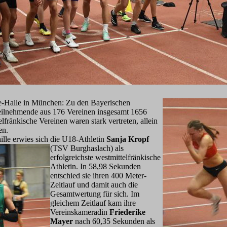
e-Halle in München: Zu den Bayerischen
eilnehmende aus 176 Vereinen insgesamt 1656
fränkische Vereinen waren stark vertreten, allein
en.
ille erwies sich die U18-Athletin
Sanja Krop
f
(TSV Burghaslach) als
erfolgreichste westmittelfränkische
Athletin. In 58,98 Sekunden
entschied sie ihren 400 Meter-
Zeitlauf und damit auch die
Gesamtwertung für sich. Im
gleichem Zeitlauf kam ihre
Vereinskameradin
Friederike
Mayer
nach 60,35 Sekunden als