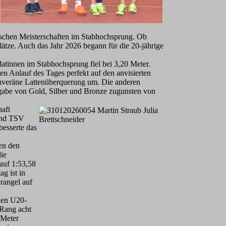
schen Meisterschaften im Stabhochsprung. Ob
plätze. Auch das Jahr 2026 begann für die 20-jährige
atinnen im Stabhochsprung fiel bei 3,20 Meter.
ten Anlauf des Tages perfekt auf den anvisierten
ouveräne Lattenüberquerung um. Die anderen
rgabe von Gold, Silber und Bronze zugunsten von
haft
 und TSV
besserte das
en den
die
auf 1:53,58
g ist in
erangel auf
en U20-
Rang acht
 Meter