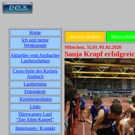
Home
Vorherige Meldung
Nächste Meld
Ich und meine
Wettkämpfe
München, 31.01./01.02.2026
Sanja Kropf erfolgrei
Aktuelles vom Ansbacher
Laufgeschehen
Cross-Serie des Kreises
Ansbach
Lauftermine
Fotogalerie
Kreisbestenlisten
Links
Dürrwanger Lauf
“Zur Alten Kappel”
Impressum / Kontakt