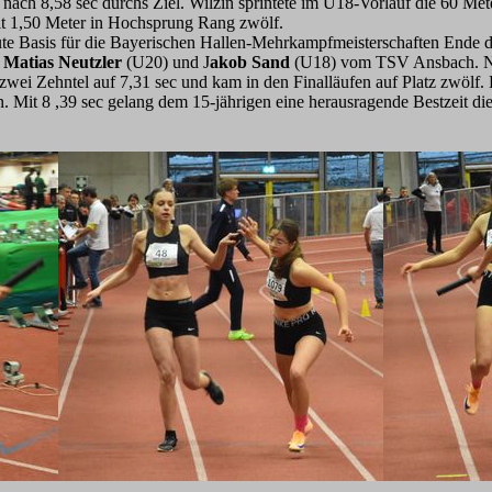
f nach 8,58 sec durchs Ziel. Wilzin sprintete im U18-Vorlauf die 60 Met
mit 1,50 Meter in Hochsprung Rang zwölf.
ute Basis für die Bayerischen Hallen-Mehrkampfmeisterschaften Ende 
n
Matias Neutzler
(U20) und J
akob Sand
(U18) vom TSV Ansbach. N
m zwei Zehntel auf 7,31 sec und kam in den Finalläufen auf Platz zwöl
 Mit 8 ,39 sec gelang dem 15-jährigen eine herausragende Bestzeit die