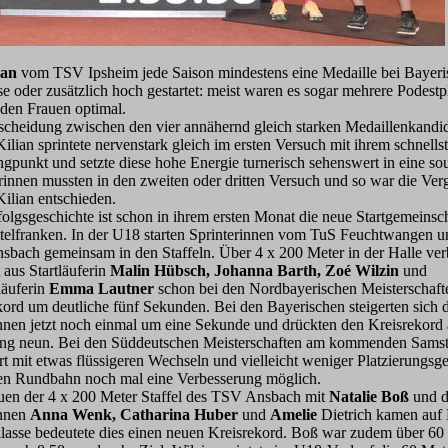
ian
vom TSV Ipsheim jede Saison mindestens eine Medaille bei Bayeri
sse oder zusätzlich hoch gestartet: meist waren es sogar mehrere Podest
 den Frauen optimal.
scheidung zwischen den vier annähernd gleich starken Medaillenkandid
ilian sprintete nervenstark gleich im ersten Versuch mit ihrem schnells
gpunkt und setzte diese hohe Energie turnerisch sehenswert in eine s
rinnen mussten in den zweiten oder dritten Versuch und so war die Ve
Kilian entschieden.
folgsgeschichte ist schon in ihrem ersten Monat die neue Startgemeinsc
telfranken. In der U18 starten Sprinterinnen vom TuS Feuchtwangen
sbach gemeinsam in den Staffeln. Über 4 x 200 Meter in der Halle ver
 aus Startläuferin
Malin Hübsch, Johanna Barth, Zoé Wilzin
und
läuferin
Emma Lautner
schon bei den Nordbayerischen Meisterschaft
kord um deutliche fünf Sekunden. Bei den Bayerischen steigerten sich 
nnen jetzt noch einmal um eine Sekunde und drückten den Kreisrekord 
ng neun. Bei den Süddeutschen Meisterschaften am kommenden Samsta
rt mit etwas flüssigeren Wechseln und vielleicht weniger Platzierungsg
en Rundbahn noch mal eine Verbesserung möglich.
uen der 4 x 200 Meter Staffel des TSV Ansbach mit
Natalie Boß
und d
innen
Anna Wenk, Catharina Huber
und
Amelie
Dietrich kamen auf 
klasse bedeutete dies einen neuen Kreisrekord. Boß war zudem über 60