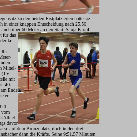
gensatz zu den beiden Erstplatzierten hatte sie
och in einer knappen Entscheidung nach 25,50
 auch über 60 Meter an den Start. Sanja Kropf
t für das
ederike
 Ihr
Meter-
unden.
 Mittel-
r
(TV
elle mit
it 40-
e am Ende
te er
 U20
r vom
0-Athlet
ngs davor
klasse auf dem Bronzeplatz, doch in den drei
Ansbacher dann die Kräfte. Seine 9:51,57 Minuten