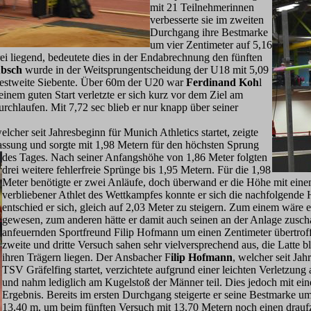
mit 21 Teilnehmerinnen
verbesserte sie im zweiten
Durchgang ihre Bestmarke
um vier Zentimeter auf 5,16
ei liegend, bedeutete dies in der Endabrechnung den fünften
bsch
wurde in der Weitsprungentscheidung der U18 mit 5,09
 Bestweite Siebente. Über 60m der U20 war
Ferdinand Koh
l
inem guten Start verletzte er sich kurz vor dem Ziel am
rchlaufen. Mit 7,72 sec blieb er nur knapp über seiner
welcher seit Jahresbeginn für Munich Athletics startet, zeigte
assung und sorgte mit 1,98 Metern für den höchste
n Sprung
des Tages. Nach seiner Anfangshöhe von 1,86 Meter folgten
drei weitere fehlerfreie Sprünge bis 1,95 Metern. Für die 1,98
Meter benötigte er zwei Anläufe, doch überwand er die Höhe mit einem
verbliebener Athlet des Wettkampfes konnte er sich die nachfolgende 
entschied er sich, gleich auf 2,03 Meter zu steigern. Zum einem wäre 
gewesen, zum ander
en hätte er damit auch seinen an der Anlage zus
anfeuernden Sportfreund Filip Hofmann um einen Zentimeter übertroff
zweite und dritte Versuch sahen sehr vielversprechend aus, die Latte bl
ihren Trägern liegen. Der Ansbacher F
ilip Hofmann
, welcher seit Jah
TSV Gräfelfing startet, verzichtete aufgrund einer leichten Verletzung
und nahm lediglich am Kugelstoß der Männer teil. Dies jedoch mit ei
Ergebnis. Bereits im ersten Durchgang steigerte er seine Bestmarke um
13,40 m, um beim fünften Versuch mit 13,70 Metern noch einen drauf