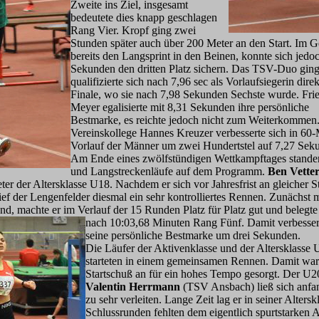
Zweite ins Ziel, insgesamt
bedeutete dies knapp geschlagen
Rang Vier. Kropf ging zwei
Stunden später auch über 200 Meter an den Start. Im Ge
bereits den Langsprint in den Beinen, konnte sich jed
Sekunden den dritten Platz sichern. Das TSV-Duo ging
qualifizierte sich nach 7,96 sec als Vorlaufsiegerin dir
ek
Finale, wo sie nach 7,98 Sekunden Sechste wurde. Fri
Meyer egalisierte mit 8,31 Sekunden ihre persönliche
Bestmarke, es reichte jedoch nicht zum Weiterkommen.
Vereinskollege Hannes Kreuzer verbesserte sich in 60-
Vorlauf der Männer um zwei Hundertstel auf 7,27 Sek
Am Ende eines zwölfstündigen Wettkampftages standen
und Langstreckenläufe auf dem Programm.
Ben Vette
er der Altersklasse U18. Nachdem er sich vor Jahresfrist an gleicher St
ief der Lengenfelder diesmal ein sehr kontrolliertes Rennen. Zunächst m
, machte er im Verlauf der 15 Runden Platz für Platz gut und belegt
nach 10:03,68 Minuten Rang Fünf. Damit ve
rbesser
seine persönliche Bestmarke um drei Sekunden.
Die Läufer der Aktivenklasse und der Altersklasse
starteten in einem gemeinsamen Rennen. Damit wa
Startschuß an für ein hohes Tempo gesorgt. Der U2
Valentin Herrmann
(TSV Ansbach) ließ sich anfa
zu sehr verleiten. Lange Zeit lag er in seiner Alters
Schlussrunden fehlten dem eigentlich spurtstarken 