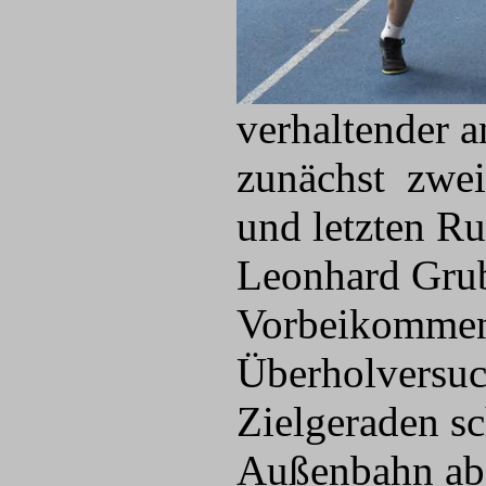
verhaltender a
zunächst zwei
und letzten R
Leonhard Gru
Vorbeikommen 
Überholversuch
Zielgeraden sc
Außenbahn abd