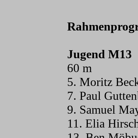
Rahmenprog
Jugend M13
60 m
5. Moritz Bec
7. Paul Gutte
9. Samuel May
11. Elia Hirs
13. Ben Möbus