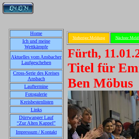
Home
Vorherige Meldung
Nächste Mel
Ich und meine
Wettkämpfe
Fürth, 11.01.
Aktuelles vom Ansbacher
Laufgeschehen
Titel für E
Cross-Serie des Kreises
Ben Möbus
Ansbach
Lauftermine
Fotogalerie
Kreisbestenlisten
Links
Dürrwanger Lauf
“Zur Alten Kappel”
Impressum / Kontakt