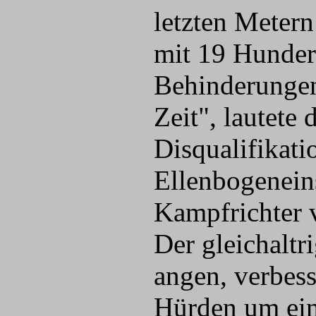
letzten Metern
mit 19 Hundert
Behinderungen 
Zeit", lautet
Disqualifikati
Ellenbogeneins
Kampfrichter 
Der gleichalt
angen, verbess
Hürden um ein