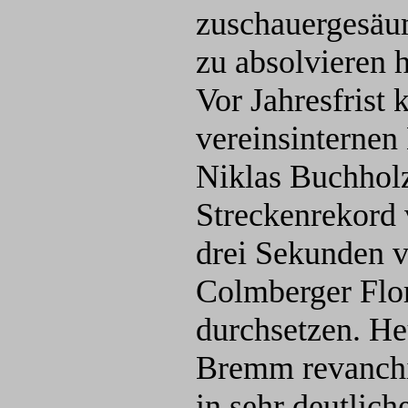
zuschauergesäu
zu absolvieren h
Vor Jahresfrist 
vereinsinterne
Niklas Buchhol
Streckenrekord
drei Sekunden 
Colmberger Fl
durchsetzen. He
Bremm revanchi
in sehr deutlich