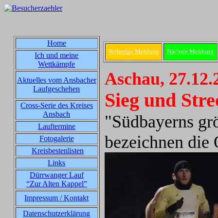
Home
Vorherige Meldung
Nächste Meldung
Ich und meine
Wettkämpfe
Aschau, 27.12.
Aktuelles vom Ansbacher
Laufgeschehen
Sieg und Str
Cross-Serie des Kreises
Ansbach
"Südbayerns grö
Lauftermine
bezeichnen die 
Fotogalerie
Kreisbestenlisten
Links
Dürrwanger Lauf
“Zur Alten Kappel”
Impressum / Kontakt
Datenschutzerklärung