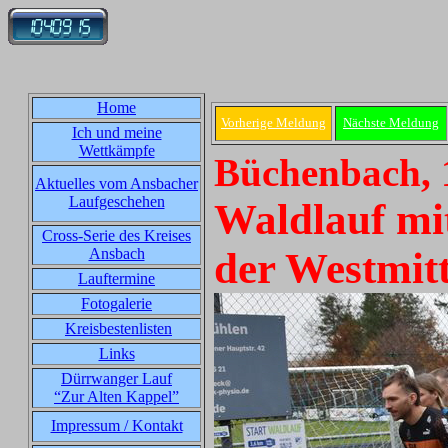
Home
Vorherige Meldung
Nächste Meldung
Ich und meine
Wettkämpfe
Büchenbach, 
Aktuelles vom Ansbacher
Laufgeschehen
Waldlauf mi
Cross-Serie des Kreises
Ansbach
der Westmit
Lauftermine
Fotogalerie
Kreisbestenlisten
Links
Dürrwanger Lauf
“Zur Alten Kappel”
Impressum / Kontakt