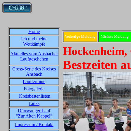
Home
Vorherige Meldung
Nächste Meldung
Ich und meine
Wettkämpfe
Hockenheim, 
Aktuelles vom Ansbacher
Laufgeschehen
Bestzeiten 
Cross-Serie des Kreises
Ansbach
Lauftermine
Fotogalerie
Kreisbestenlisten
Links
Dürrwanger Lauf
“Zur Alten Kappel”
Impressum / Kontakt