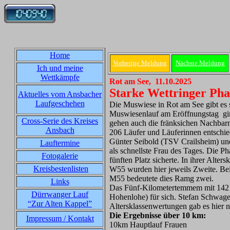
Home
Vorherige Meldung
Nächste Meldung
Ich und meine
Wettkämpfe
Rot am See, 11.10.2025
Starke Wettringer Pha
Aktuelles vom Ansbacher
Laufgeschehen
Die Muswiese in Rot am See gibt es 
Muswiesenlauf am Eröffnungstag ging 
Cross-Serie des Kreises
gehen auch die fränksichen Nachbarn 
Ansbach
206 Läufer und Läuferinnen entschie
Günter Seibold (TSV Crailsheim) u
Lauftermine
als schnellste Frau des Tages. Die P
Fotogalerie
fünften Platz sicherte. In ihrer Alt
Kreisbestenlisten
W55 wurden hier jeweils Zweite. Bei
M55 bedeutete dies Ramg zwei.
Links
Das Fünf-Kilometertemmem mit 142 
Dürrwanger Lauf
Hohenlohe) für sich. Stefan Schwage
“Zur Alten Kappel”
Altersklassenwertungen gab es hier n
Die Ergebnisse über 10 km:
Impressum / Kontakt
10km Hauptlauf Frauen