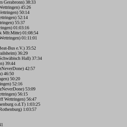
m Gerabronn) 38:33
Wettringen) 45:26
ttringen) 50:14
ttringen) 52:14
ringen) 55:37
ingen) 01:03:16
Mfr.Mitte) 01:08:54
ettringen) 01:11:01
eat-Bus e.V.) 35:52
ailsheim) 36:29
chwäbisch Hall) 37:34
en) 39:44
tzNeverDone) 42:57
u) 46:50
ngen) 50:20
ingen) 52:16
tzNeverDone) 53:09
ttringen) 56:15
ff Wettringen) 56:47
henburg o.d.T) 1:03:25
Rothenburg) 1:03:57
41