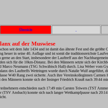
Übersicht
lanx auf der Muswiese
schon seit dem Jahr 1434 und ist damit das älteste Fest und die größt
heuer in seine 40. Auflage und ist somit die traditionsreichste Laufv
gerne an den Start, insbesondere der Lauftreff aus der Nachbargemeind
den sich für die 10km-Distanz. Bei den Männern setzte sich der Kirc
nd Marco Neumann (TSG Schwäbisch Hall) durch. Lisa Weber vom Gy
halanx des Lauftreffs Wettringen wurde durch Natalie Wulf angeführt, 
ersklasse W40 Rang zwei sicherte. Auch ihre Vereinskolleginnen Carme
 den Männern konnte sich der Insinger Friedrich Krauß nach 39:44 min 
teilnehmern entschieden nach 17:49 min Carsten Teiwers (TST Amme
r (TSV Ansbach) konnte sich nach langer Wettkampfpause nach 20:14 m
icht.