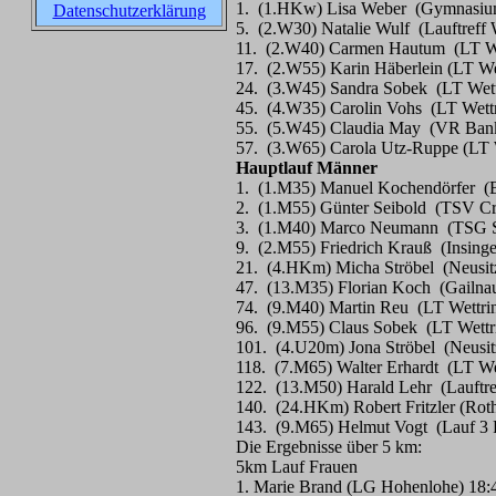
1. (1.HKw) Lisa Weber (Gymnasiu
Datenschutzerklärung
5. (2.W30) Natalie Wulf (Lauftreff 
11. (2.W40) Carmen Hautum (LT We
17. (2.W55) Karin Häberlein (LT We
24. (3.W45) Sandra Sobek (LT Wett
45. (4.W35) Carolin Vohs (LT Wettr
55. (5.W45) Claudia May (VR Bank 
57. (3.W65) Carola Utz-Ruppe (LT W
Hauptlauf Männer
1. (1.M35) Manuel Kochendörfer (B
2. (1.M55) Günter Seibold (TSV Cr
3. (1.M40) Marco Neumann (TSG S
9. (2.M55) Friedrich Krauß (Insing
21. (4.HKm) Micha Ströbel (Neusi
47. (13.M35) Florian Koch (Gailna
74. (9.M40) Martin Reu (LT Wettri
96. (9.M55) Claus Sobek (LT Wettr
101. (4.U20m) Jona Ströbel (Neusi
118. (7.M65) Walter Erhardt (LT We
122. (13.M50) Harald Lehr (Lauftre
140. (24.HKm) Robert Fritzler (Rot
143. (9.M65) Helmut Vogt (Lauf 3 
Die Ergebnisse über 5 km:
5km Lauf Frauen
1. Marie Brand (LG Hohenlohe) 18: