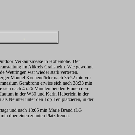
e Outdoor-Verkaufsmesse in Hohenlohe. Der
eranstaltung im Altkreis Crailsheim. Wie gewohnt
e Wettringen war wieder stark vertreten.
hberger Manuel Kochendörfer nach 35:52 min vor
mnasium Gerabronn erwies sich nach 38:33 min
die sich nach 45:26 Minuten bei den Frauen den
n Hautum in der W30 und Karin Häberlein in der
als Neunter unter den Top-Ten platzieren, in der
rtag) und nach 18:05 min Marie Brand (LG
in über einen zehnten Platz freuen.