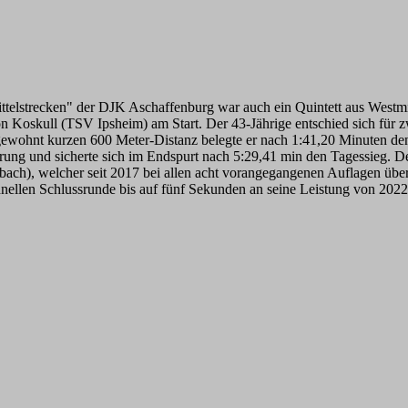
lstrecken" der DJK Aschaffenburg war auch ein Quintett aus Westmit
 Koskull (TSV Ipsheim) am Start. Der 43-Jährige entschied sich für zw
gewohnt kurzen 600 Meter-Distanz belegte er nach 1:41,20 Minuten de
hrung und sicherte sich im Endspurt nach 5:29,41 min den Tagessieg. De
h), welcher seit 2017 bei allen acht vorangegangenen Auflagen über d
hnellen Schlussrunde bis auf fünf Sekunden an seine Leistung von 2022