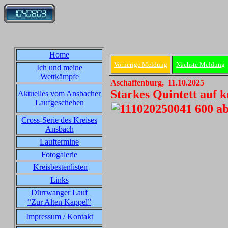
Home
Vorherige Meldung
Nächste Meldung
Ich und meine
Wettkämpfe
Aschaffenburg, 11.10.2025
Starkes Quintett auf
Aktuelles vom Ansbacher
Laufgeschehen
Cross-Serie des Kreises
Ansbach
Lauftermine
Fotogalerie
Kreisbestenlisten
Links
Dürrwanger Lauf
“Zur Alten Kappel”
Impressum / Kontakt