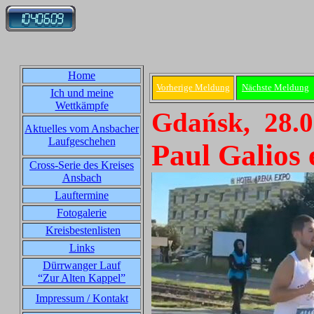
Home
Vorherige Meldung
Nächste Meldung
Ich und meine
Wettkämpfe
Gdańsk, 28.0
Aktuelles vom Ansbacher
Laufgeschehen
Paul Galios 
Cross-Serie des Kreises
Ansbach
Lauftermine
Fotogalerie
Kreisbestenlisten
Links
Dürrwanger Lauf
“Zur Alten Kappel”
Impressum / Kontakt