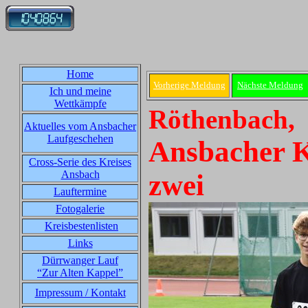
Home
Vorherige Meldung
Nächste Meldung
Ich und meine
Wettkämpfe
Röthenbach, 
Aktuelles vom Ansbacher
Laufgeschehen
Ansbacher K
Cross-Serie des Kreises
Ansbach
zwei
Lauftermine
Fotogalerie
Kreisbestenlisten
Links
Dürrwanger Lauf
“Zur Alten Kappel”
Impressum / Kontakt