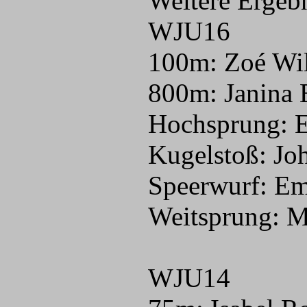
Weitere Ergebn
WJU16
100m: Zoé Wil
800m: Janina 
Hochsprung: E
Kugelstoß: Jo
Speerwurf: Em
Weitsprung: M
WJU14