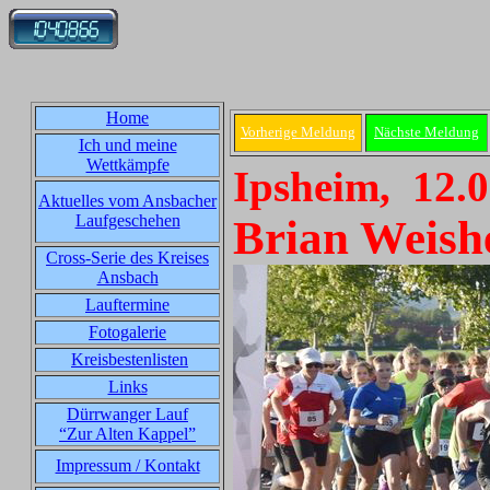
Home
Vorherige Meldung
Nächste Meldung
Ich und meine
Wettkämpfe
Ipsheim, 12.
Aktuelles vom Ansbacher
Laufgeschehen
Brian Weishe
Cross-Serie des Kreises
Ansbach
Lauftermine
Fotogalerie
Kreisbestenlisten
Links
Dürrwanger Lauf
“Zur Alten Kappel”
Impressum / Kontakt