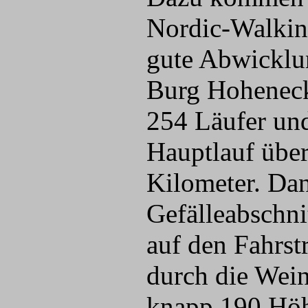
Nordic-Walking
gute Abwicklun
Burg Hohenec
254 Läufer und
Hauptlauf über
Kilometer. Dan
Gefälleabschnit
auf den Fahrst
durch die Wei
knapp 190 Hö