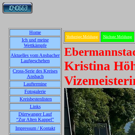
Home
Vorherige Meldung
Nächste Meldung
Ich und meine
Wettkämpfe
Ebermannstad
Aktuelles vom Ansbacher
Laufgeschehen
Kristina Hö
Cross-Serie des Kreises
Vizemeisteri
Ansbach
Lauftermine
Fotogalerie
Kreisbestenlisten
Links
Dürrwanger Lauf
“Zur Alten Kappel”
Impressum / Kontakt