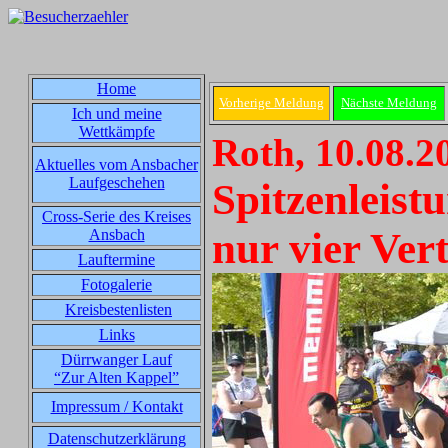
Home
Vorherige Meldung
Nächste Meldung
Ich und meine
Wettkämpfe
Roth, 10.08.2
Aktuelles vom Ansbacher
Laufgeschehen
Spitzenleist
Cross-Serie des Kreises
nur vier Ver
Ansbach
Lauftermine
Fotogalerie
Kreisbestenlisten
Links
Dürrwanger Lauf
“Zur Alten Kappel”
Impressum / Kontakt
Datenschutzerklärung