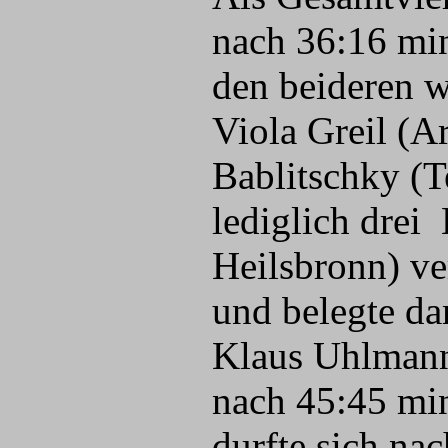
nach 36:16 min
den beideren w
Viola Greil (A
Bablitschky (
lediglich drei
Heilsbronn) ve
und belegte dam
Klaus Uhlmann 
nach 45:45 mi
durfte sich na