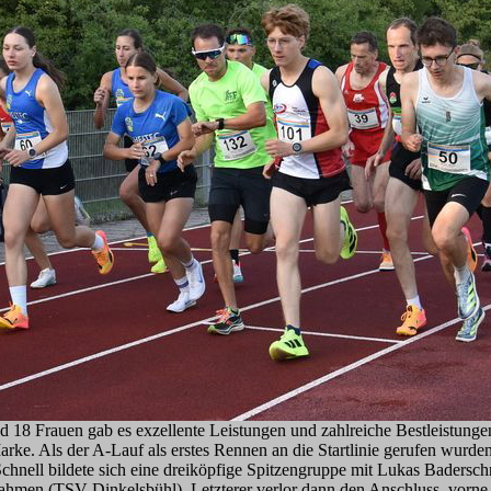
18 Frauen gab es exzellente Leistungen und zahlreiche Bestleistungen
rke. Als der A-Lauf als erstes Rennen an die Startlinie gerufen wurde
 Schnell bildete sich eine dreiköpfige Spitzengruppe mit Lukas Bader
men (TSV Dinkelsbühl). Letzterer verlor dann den Anschluss, vorne