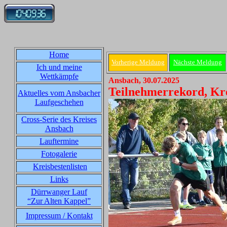
Home
Vorherige Meldung
Nächste Meldung
Ich und meine
Wettkämpfe
Ansbach, 30.07.2025
Teilnehmerrekord, Krei
Aktuelles vom Ansbacher
Laufgeschehen
Cross-Serie des Kreises
Ansbach
Lauftermine
Fotogalerie
Kreisbestenlisten
Links
Dürrwanger Lauf
“Zur Alten Kappel”
Impressum / Kontakt