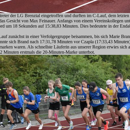
treter der LG Brenztal eingetroffen und durften im C-Lauf, dem letzt
das Gesicht von Max Feinauer. Anfangs von einem Vereinskollegen unters
ekord um 18 Sekunden auf 15:38,83 Minuten. Dies bedeutete in der Enda
auf zunächst in einer Verfolgergruppe beisammen, bis sich Marie B
nnte sich Brand nach 17:31,78 Minuten vor Czapla (17:33,43 Minuten)
marken waren. Als schnellste Läuferin aus unserer Region erwies sich 
02 Minuten erstmals die 20-Minuten-Marke unterbot.