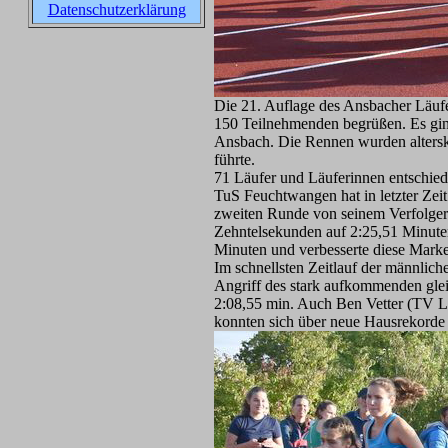
Datenschutzerklärung
Die 21. Auflage des Ansbacher Läufe
150 Teilnehmenden begrüßen. Es ging
Ansbach. Die Rennen wurden alterskl
führte.
71 Läufer und Läuferinnen entschied
TuS Feuchtwangen hat in letzter Zeit
zweiten Runde von seinem Verfolger 
Zehntelsekunden auf 2:25,51 Minuten
Minuten und verbesserte diese Mark
Im schnellsten Zeitlauf der männli
Angriff des stark aufkommenden glei
2:08,55 min. Auch Ben Vetter (TV L
konnten sich über neue Hausrekorde 