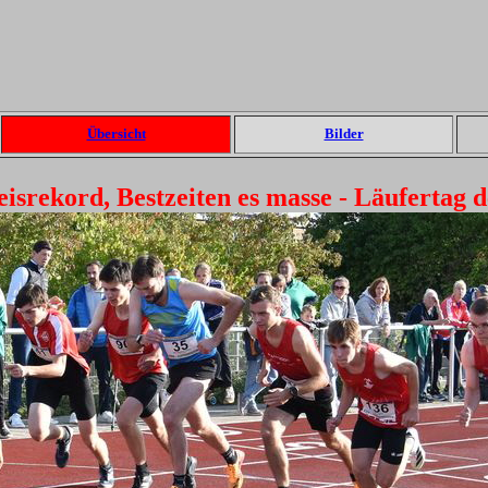
Übersicht
Bilder
srekord, Bestzeiten es masse - Läufertag d