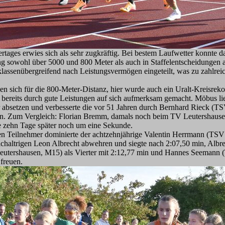
rtages erwies sich als sehr zugkräftig. Bei bestem Laufwetter konnt
 sowohl über 5000 und 800 Meter als auch in Staffelentscheidungen a
assenübergreifend nach Leistungsvermögen eingeteilt, was zu zahlrei
en sich für die 800-Meter-Distanz, hier wurde auch ein Uralt-Kreisr
 bereits durch gute Leistungen auf sich aufmerksam gemacht. Möbus lie
absetzen und verbesserte die vor 51 Jahren durch Bernhard Rieck (TS
. Zum Vergleich: Florian Bremm, damals noch beim TV Leutershausen, 
e zehn Tage später noch um eine Sekunde.
chen Teilnehmer dominierte der achtzehnjährige Valentin Herrmann (T
chaltrigen Leon Albrecht abwehren und siegte nach 2:07,50 min, Albre
eutershausen, M15) als Vierter mit 2:12,77 min und Hannes Seemann (
freuen.