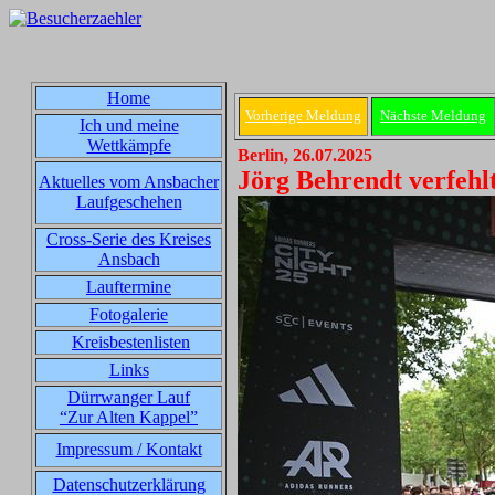
Home
Vorherige Meldung
Nächste Meldung
Ich und meine
Wettkämpfe
Berlin, 26.07.2025
Jörg Behrendt verfehlt
Aktuelles vom Ansbacher
Laufgeschehen
Cross-Serie des Kreises
Ansbach
Lauftermine
Fotogalerie
Kreisbestenlisten
Links
Dürrwanger Lauf
“Zur Alten Kappel”
Impressum / Kontakt
Datenschutzerklärung