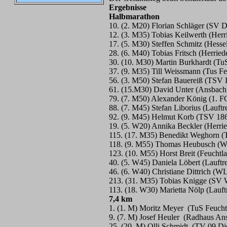
Ergebnisse
Halbmarathon
10. (2. M20) Florian Schläger (SV D
12. (3. M35) Tobias Keilwerth (Herr
17. (5. M30) Steffen Schmitz (Hess
28. (6. M40) Tobias Fritsch (Herried
30. (10. M30) Martin Burkhardt (T
37. (9. M35) Till Weissmann (Tus F
56. (3. M50) Stefan Bauereiß (TSV 
61. (15.M30) David Unter (Ansbach
79. (7. M50) Alexander König (1. F
88. (7. M45) Stefan Liborius (Lauft
92. (9. M45) Helmut Korb (TSV 186
19. (5. W20) Annika Beckler (Herrie
115. (17. M35) Benedikt Weghorn (
118. (9. M55) Thomas Heubusch (W
123. (10. M55) Horst Breit (Feuchtla
40. (5. W45) Daniela Löbert (Lauftr
46. (6. W40) Christiane Dittrich (W
213. (31. M35) Tobias Knigge (SV W
113. (18. W30) Marietta Nölp (Lauft
7,4 km
1. (1. M) Moritz Meyer (TuS Feuch
9. (7. M) Josef Heuler (Radhaus An
25. (20. M) Olli Schmidt (TV 09 Di