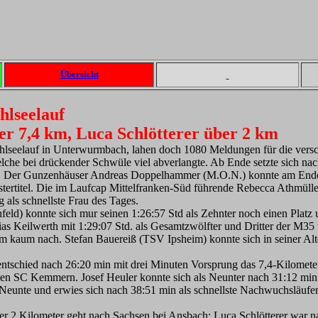
Übersicht
hlseelauf
er 7,4 km, Luca Schlötterer über 2 km
hlseelauf in Unterwurmbach, lahen doch 1080 Meldungen für die versc
elche bei drückender Schwüle viel abverlangte. Ab Ende setzte sich na
er Gunzenhäuser Andreas Doppelhammer (M.O.N.) konnte am Ende ni
istertitel. Die im Laufcap Mittelfranken-Süd führende Rebecca Athmüll
 als schnellste Frau des Tages.
eld) konnte sich mur seinen 1:26:57 Std als Zehnter noch einen Platz u
as Keilwerth mit 1:29:07 Std. als Gesamtzwölfter und Dritter der M3
hm kaum nach. Stefan Bauereiß (TSV Ipsheim) konnte sich in seiner Alt
tschied nach 26:20 min mit drei Minuten Vorsprung das 7,4-Kilometer
hen SC Kemmern. Josef Heuler konnte sich als Neunter nach 31:12 min
s Neunte und erwies sich nach 38:51 min als schnellste Nachwuchsläufe
r 2 Kilometer geht nach Sachsen bei Ansbach: Luca Schlötterer war na