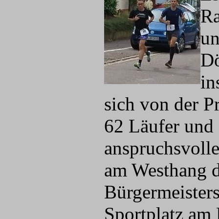
Ra
un
Dö
in
sich von der P
62 Läufer und 
anspruchsvolle
am Westhang d
Bürgermeisters
Sportplatz am 