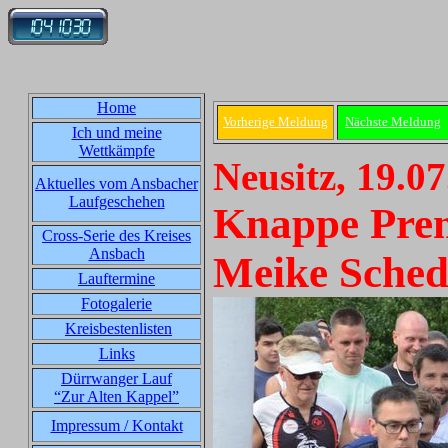
Home
Vorherige Meldung
Nächste Meldung
Ich und meine
Wettkämpfe
Neusitz, 19.0
Aktuelles vom Ansbacher
Laufgeschehen
Knappe Prem
Cross-Serie des Kreises
Ansbach
Meike Sched
Lauftermine
Fotogalerie
Kreisbestenlisten
Links
Dürrwanger Lauf
“Zur Alten Kappel”
Impressum / Kontakt